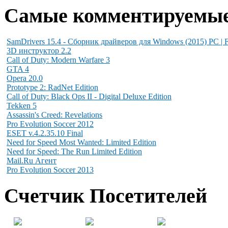
Самые комментируемы
SamDrivers 15.4 - Сборник драйверов для Windows (2015) PC | F
3D инструктор 2.2
Call of Duty: Modern Warfare 3
GTA 4
Opera 20.0
Prototype 2: RadNet Edition
Call of Duty: Black Ops II - Digital Deluxe Edition
Tekken 5
Assassin's Creed: Revelations
Pro Evolution Soccer 2012
ESET v.4.2.35.10 Final
Need for Speed Most Wanted: Limited Edition
Need for Speed: The Run Limited Edition
Mail.Ru Агент
Pro Evolution Soccer 2013
Счетчик Посетителей