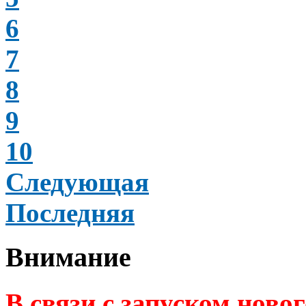
6
7
8
9
10
Следующая
Последняя
Внимание
В связи с запуском ново