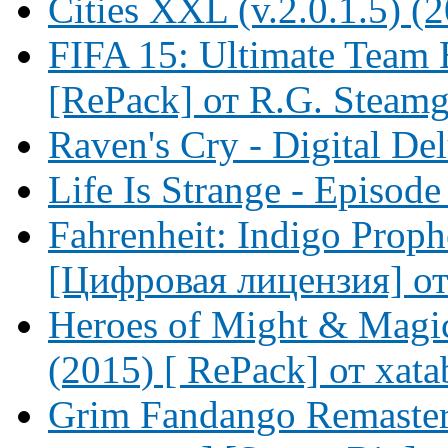
Cities XXL (v.2.0.1.5)
FIFA 15: Ultimate Team E
[RePack] от R.G. Steam
Raven's Cry - Digital De
Life Is Strange - Episode
Fahrenheit: Indigo Proph
[Цифровая лицензия] от 
Heroes of Might & Magic 
(2015) [ RePack] от xata
Grim Fandango Remaster