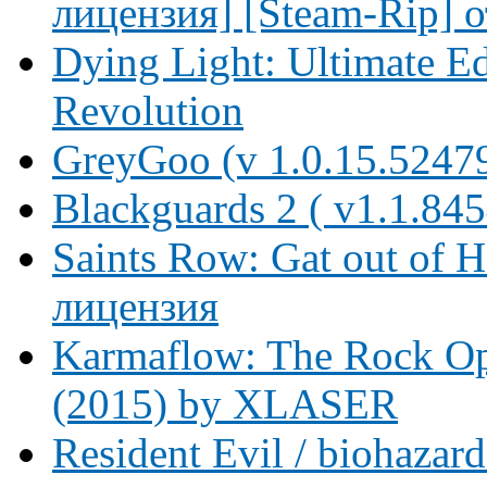
лицензия] [Steam-Rip] 
Dying Light: Ultimate Ed
Revolution
GreyGoo (v 1.0.15.52479
Blackguards 2 ( v1.1.84
Saints Row: Gat out of H
лицензия
Karmaflow: The Rock Ope
(2015) by XLASER
Resident Evil / biohaz