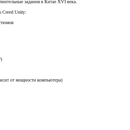
полнительные задания в Китае XVI века.
 Creed Unity:
остюмов
)
ависит от мощности компьютера)