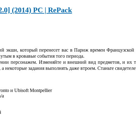
.2.0] (2014) PC | RePack
кий экшн, который перенесет вас в Париж времен Французско
нутым в кровавые события того периода.
нии персонажем. Изменяйте и внешний вид предметов, и их т
ями, а некоторые задания выполнять даже втроем. Станьте свидет
onto и Ubisoft Montpellier
/a
й