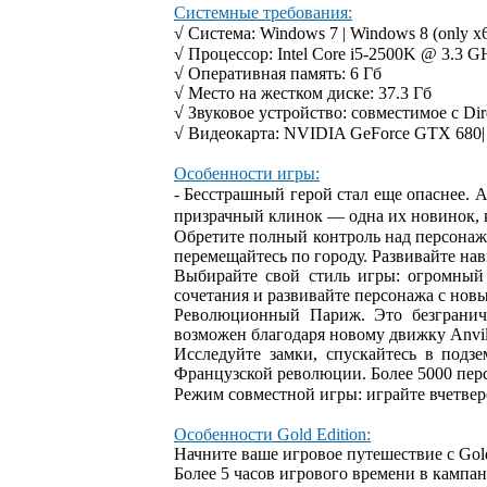
Системные требования:
√ Система: Windows 7 | Windows 8 (only x64
√ Процессор: Intel Core i5-2500K @ 3.3 
√ Оперативная память: 6 Гб
√ Место на жестком диске: 37.3 Гб
√ Звуковое устройство: совместимое с Dir
√ Видеокарта: NVIDIA GeForce GTX 680|
Особенности игры:
- Бесстрашный герой стал еще опаснее. 
призрачный клинок — одна их новинок, к
Обретите полный контроль над персонаж
перемещайтесь по городу. Развивайте нав
Выбирайте свой стиль игры: огромный
сочетания и развивайте персонажа с нов
Революционный Париж. Это безграничн
возможен благодаря новому движку Anvil
Исследуйте замки, спускайтесь в подз
Французской революции. Более 5000 пер
Режим совместной игры: играйте вчетверо
Особенности Gold Edition:
Начните ваше игровое путешествие с Gold
Более 5 часов игрового времени в кампа