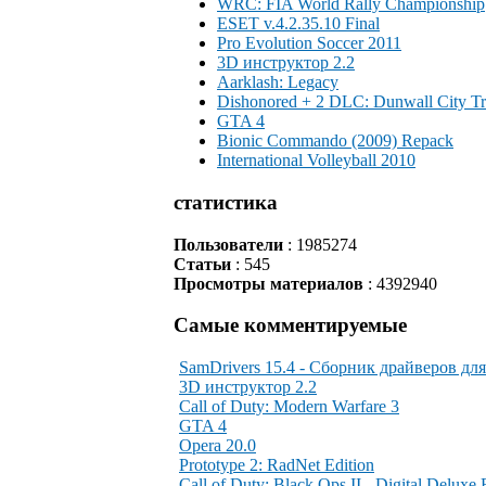
WRC: FIA World Rally Championship
ESET v.4.2.35.10 Final
Pro Evolution Soccer 2011
3D инструктор 2.2
Aarklash: Legacy
Dishonored + 2 DLC: Dunwall City Tr
GTA 4
Bionic Commando (2009) Repack
International Volleyball 2010
статистика
Пользователи
: 1985274
Статьи
: 545
Просмотры материалов
: 4392940
Самые комментируемые
SamDrivers 15.4 - Сборник драйверов для
3D инструктор 2.2
Call of Duty: Modern Warfare 3
GTA 4
Opera 20.0
Prototype 2: RadNet Edition
Call of Duty: Black Ops II - Digital Deluxe 