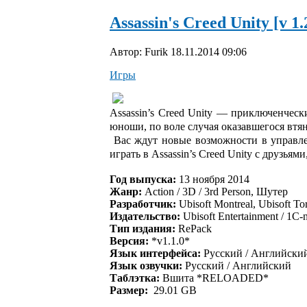
Assassin's Creed Unity [v 1
Автор: Furik
18.11.2014 09:06
Игры
Assassin’s Creed Unity — приключенчес
юноши, по воле случая оказавшегося втя
Вас ждут новые возможности в управле
играть в Assassin’s Creed Unity с друзь
Год выпуска:
13 ноября 2014
Жанр:
Action / 3D / 3rd Person, Шутер
Разработчик:
Ubisoft Montreal, Ubisoft Tor
Издательство:
Ubisoft Entertainment / 1С-n
Тип издания:
RePack
Версия:
*v1.1.0*
Язык интерфейса:
Русский / Английски
Язык озвучки:
Русский / Английский
Таблэтка:
Bшита *RELOADED*
Размер:
29.01 GB