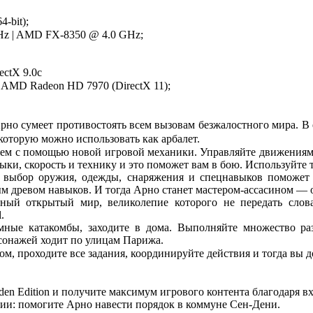
-bit);
GHz | AMD FX-8350 @ 4.0 GHz;
ectX 9.0c
 AMD Radeon HD 7970 (DirectX 11);
Арно сумеет противостоять всем вызовам безжалостного мира. В 
оторую можно использовать как арбалет.
ем с помощью новой игровой механики. Управляйте движениями 
ыки, скорость и технику и это поможет вам в бою. Используйте
 выбор оружия, одежды, снаряжения и спецнавыков поможет
ым древом навыков. И тогда Арно станет мастером-ассасином — 
ый открытый мир, великолепие которого не передать слова
.
емные катакомбы, заходите в дома. Выполняйте множество ра
сонажей ходит по улицам Парижа.
м, проходите все задания, координируйте действия и тогда вы д
en Edition и получите максимум игрового контента благодаря вх
нии: помогите Арно навести порядок в коммуне Сен-Дени.