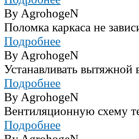
By AgrohogeN
Поломка каркаса не завис
Подробнее
By AgrohogeN
Устанавливать вытяжной в
Подробнее
By AgrohogeN
Вентиляционную схему теп
Подробнее
By AgrohogeN