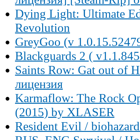
Dying Light: Ultimate Ed
Revolution
GreyGoo (v 1.0.15.52479
Blackguards 2 ( v1.1.84
Saints Row: Gat out of H
лицензия
Karmaflow: The Rock Ope
(2015) by XLASER
Resident Evil / biohaz