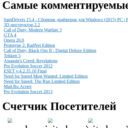
Самые комментируемы
SamDrivers 15.4 - Сборник драйверов для Windows (2015) PC | F
3D инструктор 2.2
Call of Duty: Modern Warfare 3
GTA 4
Opera 20.0
Prototype 2: RadNet Edition
Call of Duty: Black Ops II - Digital Deluxe Edition
Tekken 5
Assassin's Creed: Revelations
Pro Evolution Soccer 2012
ESET v.4.2.35.10 Final
Need for Speed Most Wanted: Limited Edition
Need for Speed: The Run Limited Edition
Mail.Ru Агент
Pro Evolution Soccer 2013
Счетчик Посетителей