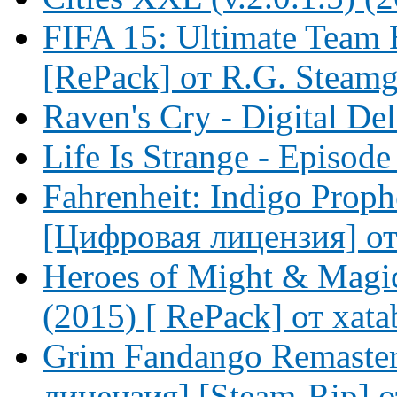
FIFA 15: Ultimate Team E
[RePack] от R.G. Steam
Raven's Cry - Digital De
Life Is Strange - Episode
Fahrenheit: Indigo Proph
[Цифровая лицензия] от 
Heroes of Might & Magic 
(2015) [ RePack] от xata
Grim Fandango Remaster
лицензия] [Steam-Rip] 