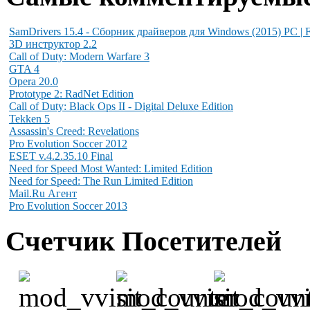
SamDrivers 15.4 - Сборник драйверов для Windows (2015) PC | F
3D инструктор 2.2
Call of Duty: Modern Warfare 3
GTA 4
Opera 20.0
Prototype 2: RadNet Edition
Call of Duty: Black Ops II - Digital Deluxe Edition
Tekken 5
Assassin's Creed: Revelations
Pro Evolution Soccer 2012
ESET v.4.2.35.10 Final
Need for Speed Most Wanted: Limited Edition
Need for Speed: The Run Limited Edition
Mail.Ru Агент
Pro Evolution Soccer 2013
Счетчик Посетителей