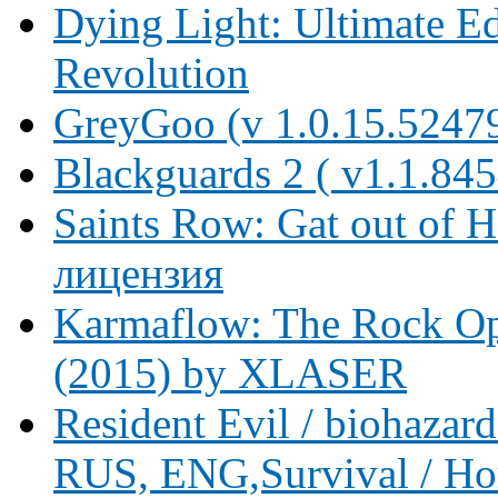
Dying Light: Ultimate Ed
Revolution
GreyGoo (v 1.0.15.52479
Blackguards 2 ( v1.1.84
Saints Row: Gat out of H
лицензия
Karmaflow: The Rock Ope
(2015) by XLASER
Resident Evil / biohaz
RUS, ENG,Survival / Hor