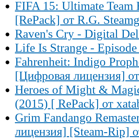
FIFA 15: Ultimate Team E
[RePack] от R.G. Steam
Raven's Cry - Digital De
Life Is Strange - Episode
Fahrenheit: Indigo Proph
[Цифровая лицензия] от 
Heroes of Might & Magic 
(2015) [ RePack] от xata
Grim Fandango Remaster
лицензия] [Steam-Rip] 